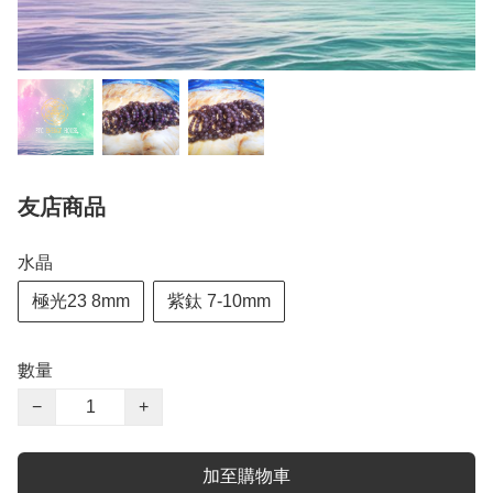
友店商品
水晶
極光23 8mm
紫鈦 7-10mm
數量
−
+
加至購物車