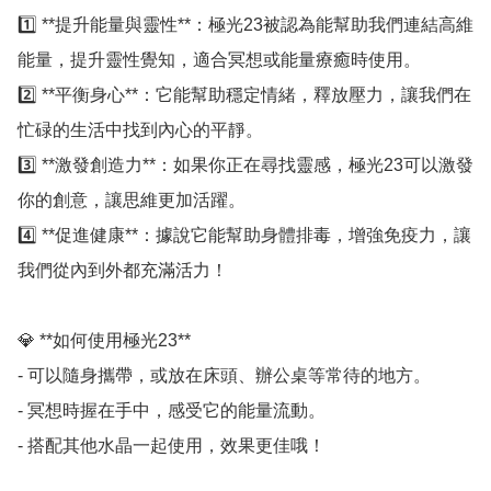
1️⃣ **提升能量與靈性**：極光23被認為能幫助我們連結高維
能量，提升靈性覺知，適合冥想或能量療癒時使用。  

2️⃣ **平衡身心**：它能幫助穩定情緒，釋放壓力，讓我們在
忙碌的生活中找到內心的平靜。  

3️⃣ **激發創造力**：如果你正在尋找靈感，極光23可以激發
你的創意，讓思維更加活躍。  

4️⃣ **促進健康**：據說它能幫助身體排毒，增強免疫力，讓
我們從內到外都充滿活力！  

💎 **如何使用極光23**  

- 可以隨身攜帶，或放在床頭、辦公桌等常待的地方。  

- 冥想時握在手中，感受它的能量流動。  

- 搭配其他水晶一起使用，效果更佳哦！  
