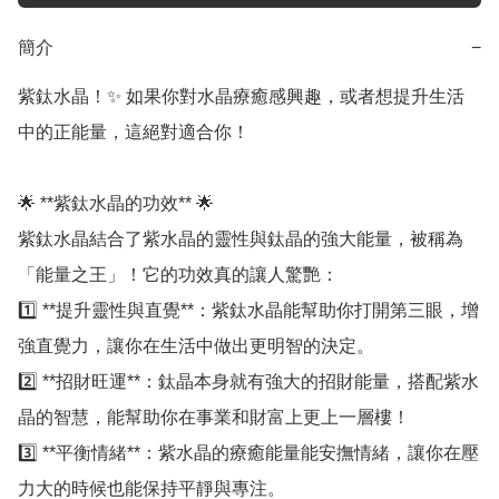
簡介
−
紫鈦水晶！✨ 如果你對水晶療癒感興趣，或者想提升生活
中的正能量，這絕對適合你！

🌟 **紫鈦水晶的功效** 🌟  

紫鈦水晶結合了紫水晶的靈性與鈦晶的強大能量，被稱為
「能量之王」！它的功效真的讓人驚艷：  

1️⃣ **提升靈性與直覺**：紫鈦水晶能幫助你打開第三眼，增
強直覺力，讓你在生活中做出更明智的決定。  

2️⃣ **招財旺運**：鈦晶本身就有強大的招財能量，搭配紫水
晶的智慧，能幫助你在事業和財富上更上一層樓！  

3️⃣ **平衡情緒**：紫水晶的療癒能量能安撫情緒，讓你在壓
力大的時候也能保持平靜與專注。  
