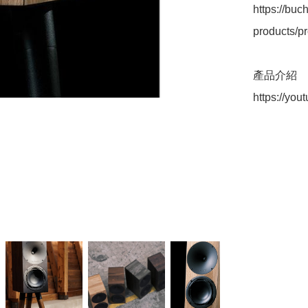
https://buc
products/p
產品介紹

https://y