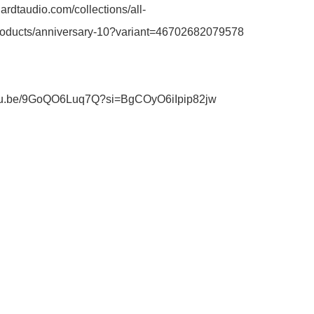
hardtaudio.com/collections/all-
roducts/anniversary-10?variant=46702682079578

outu.be/9GoQO6Luq7Q?si=BgCOyO6iIpip82jw