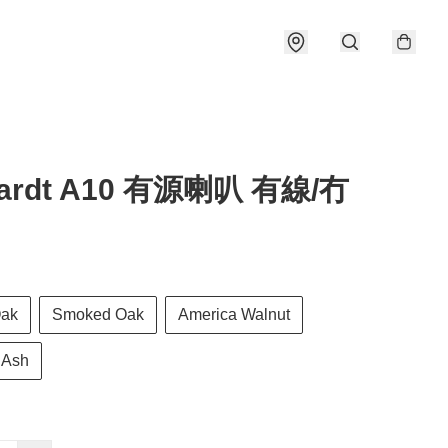
ardt A10 有源喇叭 有線/冇
Oak
Smoked Oak
America Walnut
 Ash