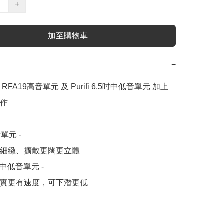
+
加至購物車
−
dt RFA19高音單元 及 Purifi 6.5吋中低音單元 加上
作

元 - 

細緻、擴散更闊更立體

5吋中低音單元 - 

實更有速度，可下潛更低
