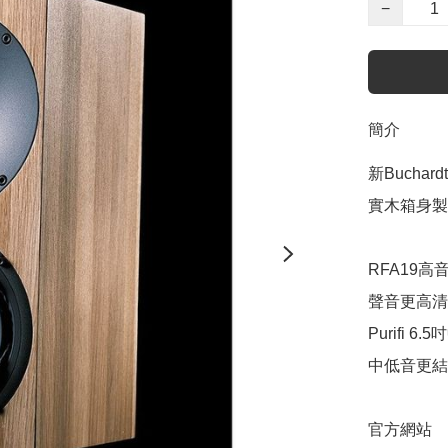
−
簡介
新Buchar
實木箱身製
RFA19高音單
聲音更高清
Purifi 6.
中低音更結
官方網站
