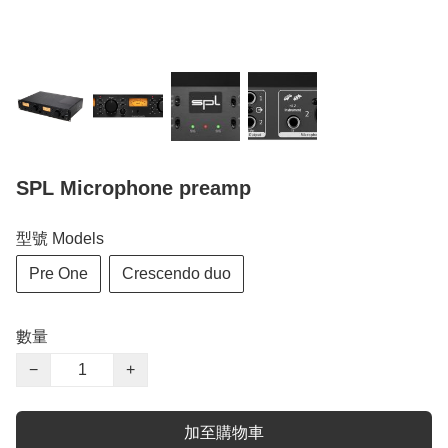
SPL Microphone preamp
型號 Models
Pre One
Crescendo duo
數量
−
+
加至購物車