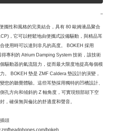
−
 是便攜性和風格的完美結合，具有 80 歐姆液晶聚合
(LCP)，它可以輕鬆地由便攜式設備驅動，與精品耳
合使用時可以達到非凡的高度。 BOKEH 採用 
得專利的 Atrium Damping System 技術，該技術
個驅動器的氣流阻力，從而最大限度地提高每個模
。 BOKEH 墊是 ZMF Caldera 墊設計的演變，
變您的聽覺體驗。這些耳墊採用獨特的凹槽設計、
側孔方向和傾斜的 Z 軸角度，可實現頸部頦下空
封，確保無與倫比的舒適度和聲音。

插頭

w.zmfheadphones.com/bokeh
