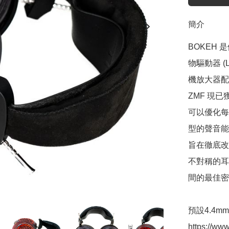
簡介
BOKEH
物驅動器 
機放大器配
ZMF 現已獲
可以優化每
型的聲音能力
旨在徹底改
不對稱的耳
間的最佳密
預設4.4mm
https://ww